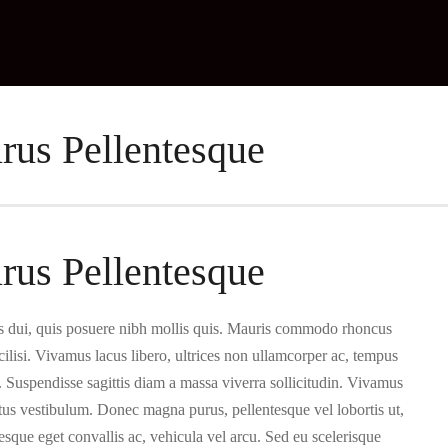
us Pellentesque
us Pellentesque
s dui, quis posuere nibh mollis quis. Mauris commodo rhoncus
cilisi. Vivamus lacus libero, ultrices non ullamcorper ac, tempus
 Suspendisse sagittis diam a massa viverra sollicitudin. Vivamus
metus vestibulum. Donec magna purus, pellentesque vel lobortis ut,
sque eget convallis ac, vehicula vel arcu. Sed eu scelerisque