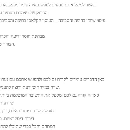
כאשר למשל אתם נוסעים לנופש באיזה צימר מפנק, או בי
הפינוק של עצמכם ותזמינו עיסוי מפנק, כי אם כבר אז כבר.
עיסוי שוודי בחיפה והסביבה – העיסוי הקלאסי בחיפה והסביב
מבחינת חוסר ידיעה והכרה
הצורך שלכם בעיסוי מפנק, לכיף בלבד.
כאן הדברים עומדים לקרות גם לכם ולהפגיש אתכם עם נערות ב
שווה במיוחד שיודעת ורוצה להעניק את השירות הטוטאלי ביותר.
כאן זה קורה גם לכם ומספק את התשובה המושלמת ביותר 
שיודעות
חופשה שווה ביותר באילת, בין 
דירות דיסקרטיות. כ
המתחם והכל בכדי שתוכלו להת