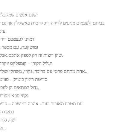
ישנם אנשים שמקבלים 
בביתם ולפעמים מגיעים לדירה דיסקרטית באשקלון אך גם 
עיסוי בדרום בעקבות כאב מסוים.
דמיינו לעצמכם דיר
ומושקעת, עם מספר בח
שהן רוצות זה רק לספק אתכם.אבל למה לדמיין, שאפשר להגשים.
הגליל הקורן – קומפלקס יוקרתי הכולל 2 סווי
אחת מתחם פרטי עם בריכה, גקוזי, משחקי שולחן, מדשאות, פינות ישיבה ועוד..
סוויטת רימון בוטיק – סוו
גדול המתאים הן לנופש והן למסיבות- במקום בריכה,
גקוזי ספא מקורה
עם מטבח מאובזר ועוד.. אהבה במושבה – סוויט
במקום א
שף, גקוז
אוכל, עיסויים ברמה גבוהה ועוד..