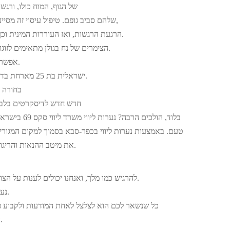
של הגוף, המוח כולו, ורגש
שלהם סביב גופם. טיפול עיסוי זה מסייע לזוגות על ידי העמקת הרפיה,
הרגעת הרגשות, ואז העוררות המינית וכן חיזוק האינטימיות בין בני הזוג.
הצימרים של נח בגולן מתאימים לזוגות ולמשפחות עם ילדים כאחד.
אפשרות לקבל צימר פרטי עם ג’קוזי.
ישראלית בת 25 מארחת בדירה מפוארת , פרטי ודיסקרטי.
בחורה 
חדש חדש לדיסקרטים בלבד … ב
בלוד, הולכים הרבה? נערות ליווי משרד ליווי סקס 69 בישראל – בנות דוגמניות צעירות לכל
טעם. באמצעות נערות ליווי בכפר-סבא בסמוך למקום המגור
את מיטב ההנאות והריגושים והכול תחת קורת גג אחת.
להרגיש כמו מלך, ואנחנו יכולים לענות על הצורך הזה, עם נערות הליווי שלנו.
נערת הליווי הכי סקסית שתראה.
כל שנשאר לכם הוא לצלצל לאחת המודעות ולקבוע פ
המדהימות שיש לעיר זו להציע.