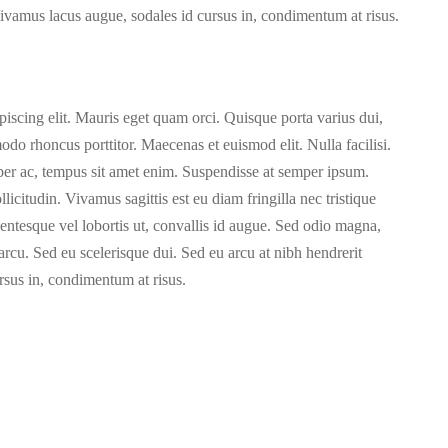
Vivamus lacus augue, sodales id cursus in, condimentum at risus.
piscing elit. Mauris eget quam orci. Quisque porta varius dui,
do rhoncus porttitor. Maecenas et euismod elit. Nulla facilisi.
per ac, tempus sit amet enim. Suspendisse at semper ipsum.
licitudin. Vivamus sagittis est eu diam fringilla nec tristique
ntesque vel lobortis ut, convallis id augue. Sed odio magna,
 arcu. Sed eu scelerisque dui. Sed eu arcu at nibh hendrerit
rsus in, condimentum at risus.